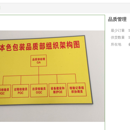
明
品质管理
最少订量
1
供货数量
1
所在地