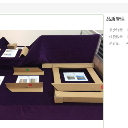
明
品质管理
最少订量
1
供货数量
1
所在地